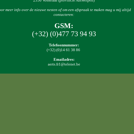
2350 Vosselaar (provincie Antwerpen)
oor meer info over de nieuwe nesten of om een afspraak te maken mag u mij altijd
contacteren:
GSM:
(+32) (0)477 73 94 93
Telefoonnummer:
(+32) (0)14 61 38 86
Emailadres:
aerts.fr1@telenet.be